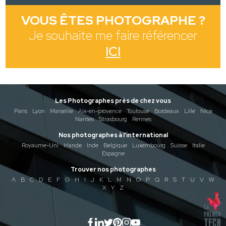
VOUS ÊTES PHOTOGRAPHE ?
Je souhaite me faire référencer
ICI
Les Photographes près de chez vous
Paris
Lyon
Marseille
Aix-en-provence
Toulouse
Bordeaux
Lille
Nice
Nantes
Strasbourg
Rennes
Nos photographes à l'international
Royaume-Uni
Irlande
Inde
Belgique
Luxembourg
Suisse
Italie
Espagne
Trouver nos photographes
A
B
C
D
E
F
G
H
I
J
K
L
M
N
O
P
Q
R
S
T
U
V
W
X
Y
Z