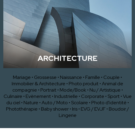
ARCHITECTURE
Mariage
•
Grossesse
•
Naissance
•
Famille
•
Couple
•
Immobilier & Architecture
•
Photo produit
•
Animal de
compagnie
•
Portrait
•
Mode/Book
•
Nu / Artistique
•
Culinaire
•
Evènement
•
Industrielle
•
Corporate
•
Sport
•
Vue
du ciel
•
Nature
•
Auto / Moto
•
Scolaire
•
Photo d'identité
•
Photothérapie
•
Baby shower
•
Iris
•
EVG / EVJF
•
Boudoir /
Lingerie