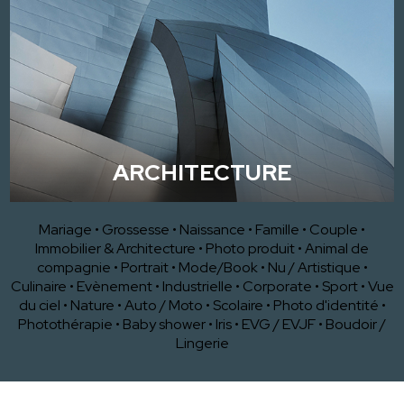
ARCHITECTURE
Mariage
•
Grossesse
•
Naissance
•
Famille
•
Couple
•
Immobilier & Architecture
•
Photo produit
•
Animal de
compagnie
•
Portrait
•
Mode/Book
•
Nu / Artistique
•
Culinaire
•
Evènement
•
Industrielle
•
Corporate
•
Sport
•
Vue
du ciel
•
Nature
•
Auto / Moto
•
Scolaire
•
Photo d'identité
•
Photothérapie
•
Baby shower
•
Iris
•
EVG / EVJF
•
Boudoir /
Lingerie