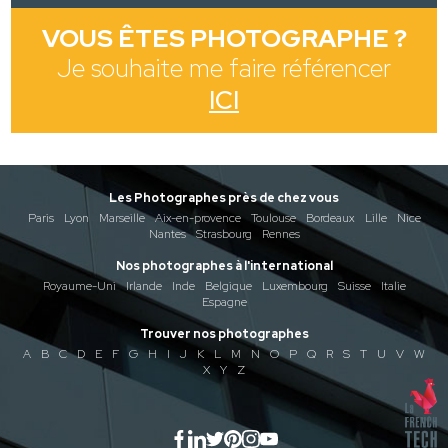
VOUS ÊTES PHOTOGRAPHE ?
Je souhaite me faire référencer
ICI
Les Photographes près de chez vous
Paris
Lyon
Marseille
Aix-en-provence
Toulouse
Bordeaux
Lille
Nice
Nantes
Strasbourg
Rennes
Nos photographes à l'international
Royaume-Uni
Irlande
Inde
Belgique
Luxembourg
Suisse
Italie
Espagne
Trouver nos photographes
A
B
C
D
E
F
G
H
I
J
K
L
M
N
O
P
Q
R
S
T
U
V
W
X
Y
Z