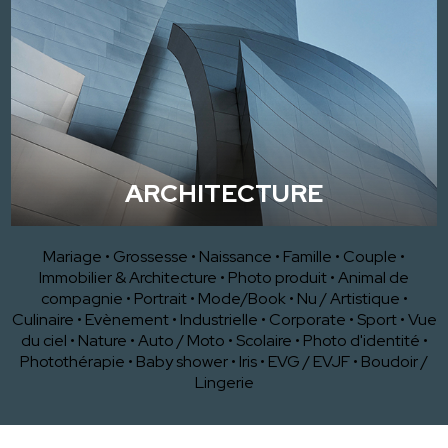
ARCHITECTURE
Mariage
•
Grossesse
•
Naissance
•
Famille
•
Couple
•
Immobilier & Architecture
•
Photo produit
•
Animal de
compagnie
•
Portrait
•
Mode/Book
•
Nu / Artistique
•
Culinaire
•
Evènement
•
Industrielle
•
Corporate
•
Sport
•
Vue
du ciel
•
Nature
•
Auto / Moto
•
Scolaire
•
Photo d'identité
•
Photothérapie
•
Baby shower
•
Iris
•
EVG / EVJF
•
Boudoir /
Lingerie