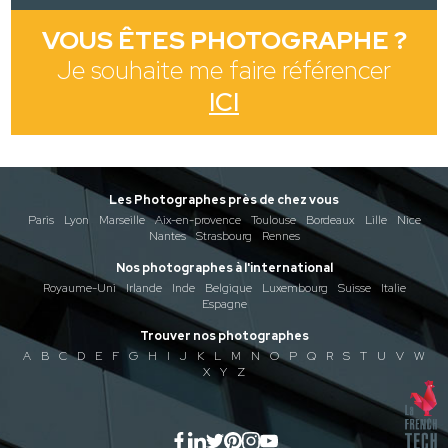
VOUS ÊTES PHOTOGRAPHE ?
Je souhaite me faire référencer
ICI
Les Photographes près de chez vous
Paris
Lyon
Marseille
Aix-en-provence
Toulouse
Bordeaux
Lille
Nice
Nantes
Strasbourg
Rennes
Nos photographes à l'international
Royaume-Uni
Irlande
Inde
Belgique
Luxembourg
Suisse
Italie
Espagne
Trouver nos photographes
A
B
C
D
E
F
G
H
I
J
K
L
M
N
O
P
Q
R
S
T
U
V
W
X
Y
Z