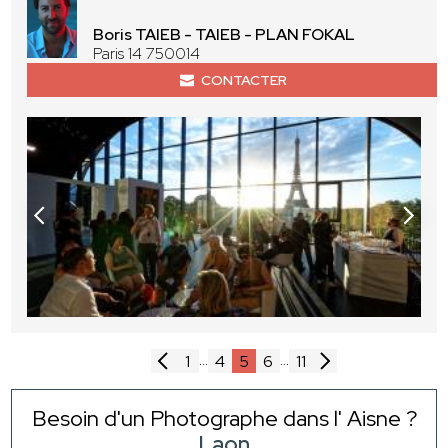
Boris TAIEB - TAIEB - PLAN FOKAL
Paris 14 750014
CONTACTER
...
...
1
4
5
6
11
Besoin d'un Photographe dans l' Aisne ?
Laon